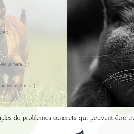
nt ;
vec la mère…) ;
 ruades répétées…)
les de problèmes concrets qui peuvent être tra