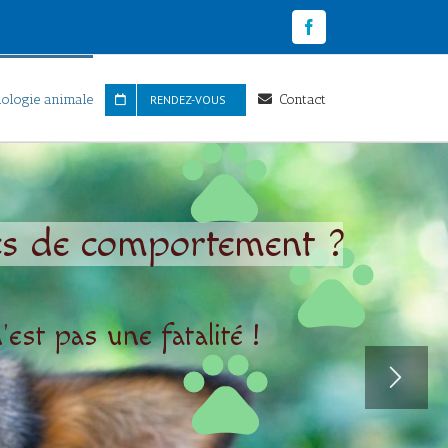
Facebook
iologie animale
Contact
RENDEZ-VOUS
s de comportement ?
'est pas une fatalité !