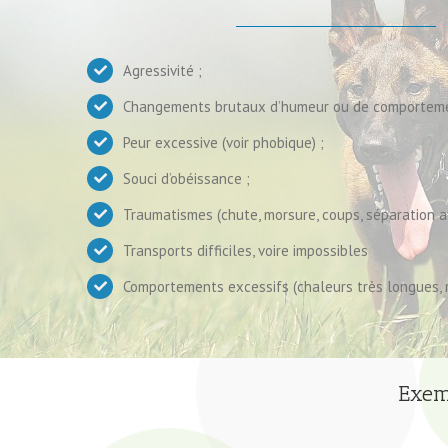
Agressivité ;
Changements brutaux d’humeur ou de comporteme
Peur excessive (voir phobique) ;
Souci d’obéissance ;
Traumatismes (chute, morsure, coups, séparation a
Transports difficiles, voire impossibles
Comportements excessifs (chaleurs très longues,
Exemp