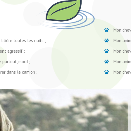
Mon cheva
litière toutes les nuits ;
Mon anim
nt agressif ;
Mon cheva
e partout, mord ;
Mon anima
rer dans le camion ;
Mon cheva