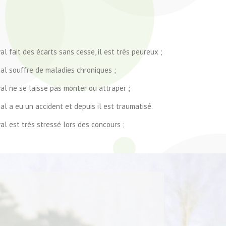
l fait des écarts sans cesse, il est très peureux ;
al souffre de maladies chroniques ;
l ne se laisse pas monter ou attraper ;
l a eu un accident et depuis il est traumatisé.
l est très stressé lors des concours ;
D’améliorer les performances de l’animal en
vue d’une présentation ou d’un concours,
De renforcer les défenses naturelles de