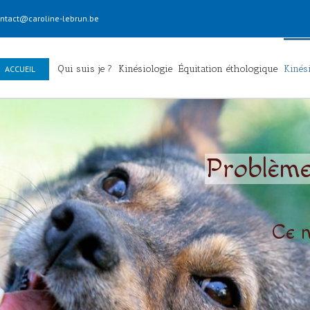
ntact@caroline-lebrun.be
Qui suis je ?
Kinésiologie
Équitation éthologique
Kinés
ACCUEIL
Problème
Ce n