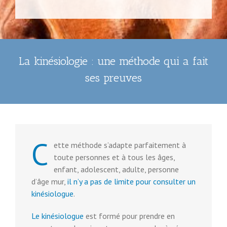
La kinésiologie : une méthode qui a fait
ses preuves
C
ette méthode s’adapte parfaitement à
toute personnes et à tous les âges,
enfant, adolescent, adulte, personne
d’âge mur,
il n’y a pas de limite pour
consulter un
kinésiologue
.
Le kinésiologue
est formé pour prendre en