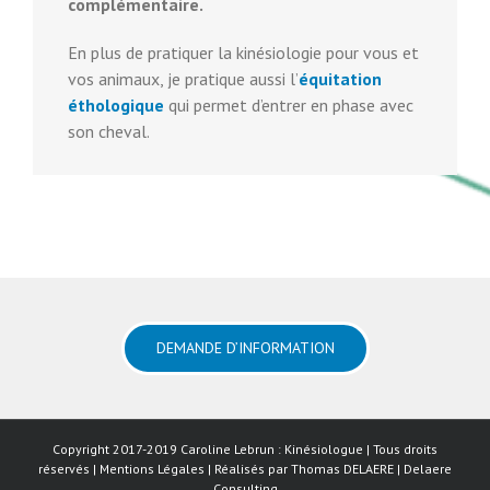
complémentaire.
En plus de pratiquer la kinésiologie pour vous et
vos animaux, je pratique aussi l’
équitation
éthologique
qui permet d’entrer en phase avec
son cheval.
DEMANDE D’INFORMATION
Copyright 2017-2019 Caroline Lebrun : Kinésiologue | Tous droits
réservés |
Mentions Légales
| Réalisés par
Thomas DELAERE
|
Delaere
Consulting